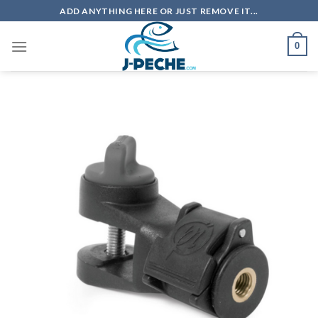
Skip
ADD ANYTHING HERE OR JUST REMOVE IT...
to
content
0