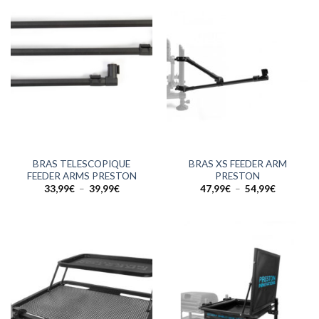
BRAS TELESCOPIQUE
BRAS XS FEEDER ARM
FEEDER ARMS PRESTON
PRESTON
Plage
Plage
33,99
€
–
39,99
€
47,99
€
–
54,99
€
de
de
prix :
prix :
33,99€
47,99€
à
à
39,99€
54,99€