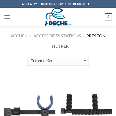
Skip
ADD ANYTHING HERE OR JUST REMOVE IT...
to
content
0
ACCUEIL
/
ACCESSOIRES STATIONS
/
PRESTON
FILTRER