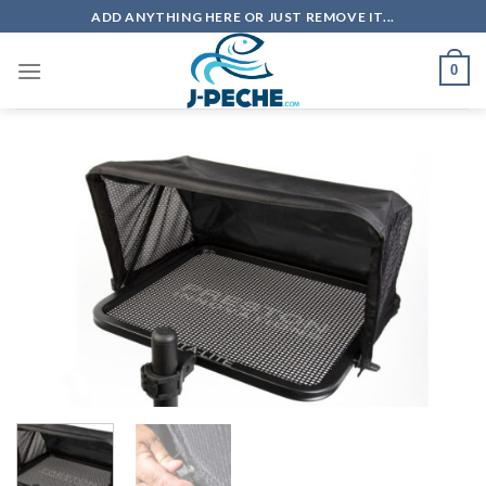
Skip
ADD ANYTHING HERE OR JUST REMOVE IT...
to
content
0