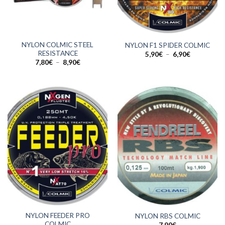
NYLON COLMIC STEEL
NYLON F1 SPIDER COLMIC
RESISTANCE
Plage
5,90
€
–
6,90
€
de
Plage
7,80
€
–
8,90
€
prix :
de
5,90€
prix :
à
7,80€
6,90€
à
8,90€
NYLON FEEDER PRO
NYLON RBS COLMIC
COLMIC