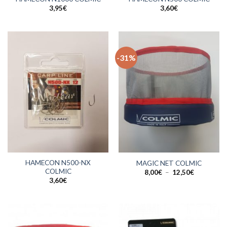
3,95
€
3,60
€
-31%
HAMECON N500-NX
MAGIC NET COLMIC
COLMIC
Plage
8,00
€
–
12,50
€
de
3,60
€
prix :
8,00€
à
12,50€