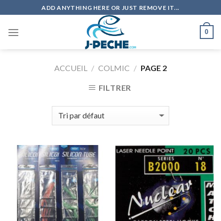
Skip
ADD ANYTHING HERE OR JUST REMOVE IT...
to
content
0
ACCUEIL
/
COLMIC
/
PAGE 2
FILTRER