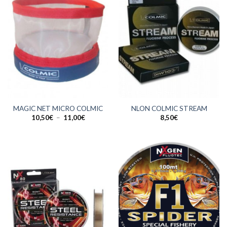
MAGIC NET MICRO COLMIC
NLON COLMIC STREAM
Plage
10,50
€
–
11,00
€
8,50
€
de
prix :
10,50€
à
11,00€