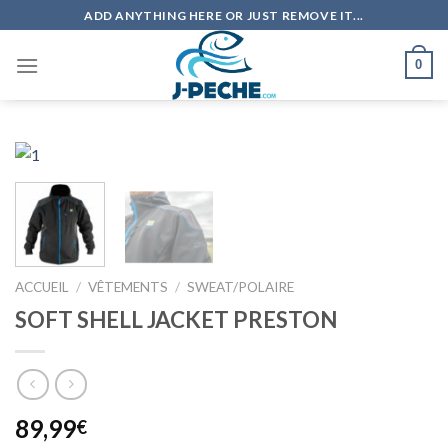
Skip
ADD ANYTHING HERE OR JUST REMOVE IT...
to
content
0
ACCUEIL
/
VÊTEMENTS
/
SWEAT/POLAIRE
SOFT SHELL JACKET PRESTON
89,99
€