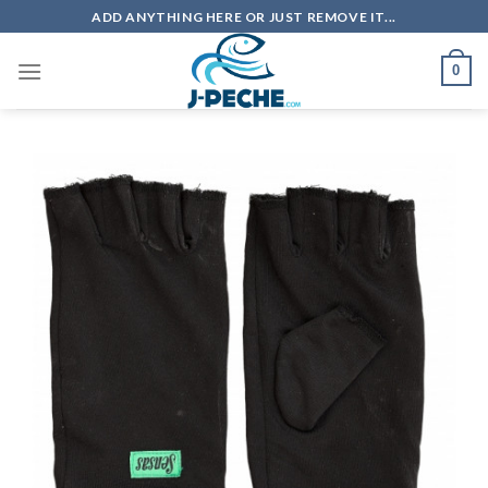
Skip
ADD ANYTHING HERE OR JUST REMOVE IT...
to
content
0