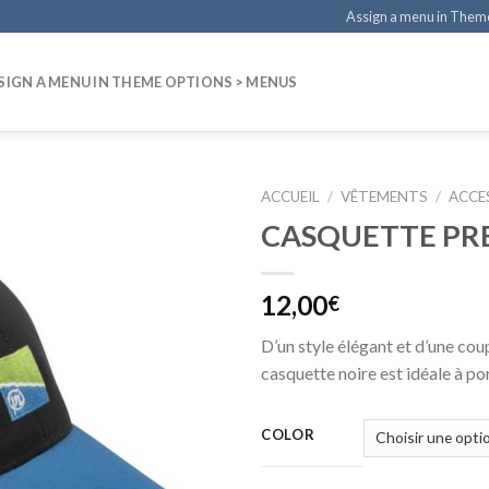
Assign a menu in Them
SIGN A MENU IN THEME OPTIONS > MENUS
ACCUEIL
/
VÊTEMENTS
/
ACCE
CASQUETTE PR
12,00
€
D’un style élégant et d’une cou
casquette noire est idéale à por
COLOR