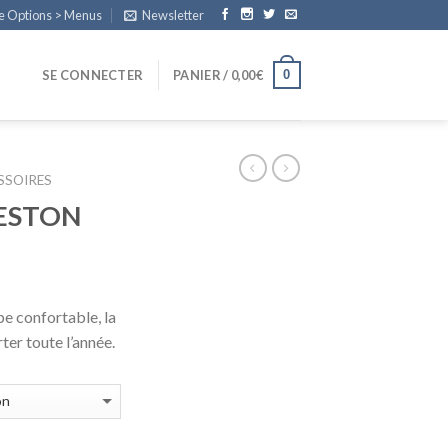
e Options > Menus
Newsletter
0
SE CONNECTER
PANIER /
0,00
€
SSOIRES
ESTON
pe confortable, la
ter toute l’année.