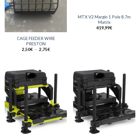
MTX V2 Margin 1 Pole 8.7m
Matrix
419,99
€
CAGE FEEDER WIRE
PRESTON
Plage
2,50
€
–
2,75
€
de
prix :
2,50€
à
2,75€