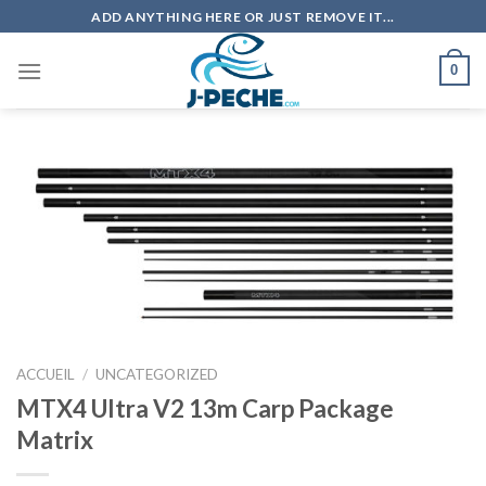
Skip
ADD ANYTHING HERE OR JUST REMOVE IT...
to
content
0
ACCUEIL
/
UNCATEGORIZED
MTX4 Ultra V2 13m Carp Package
Matrix