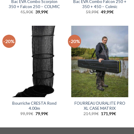
Bac EVA Combo Scorpion
Bac EVA Combo Falcon 250 +
350 + Falcon 250 – COLMIC
350 + 450 – Colmic
Le
Le
Le
Le
45,90
€
39,99
€
59,99
€
49,99
€
prix
prix
prix
prix
initial
actuel
initial
actuel
était :
est :
était :
est :
45,90€.
39,99€.
59,99€.
49,99€.
-20%
-20%
Bourriche CRESTA Rond
FOURREAU DURALITE PRO
4.00m
XL CASE MATRIX
Le
Le
Le
Le
99,99
€
79,99
€
214,99
€
171,99
€
prix
prix
prix
prix
initial
actuel
initial
actuel
était :
est :
était :
est :
99,99€.
79,99€.
214,99€.
171,99€.