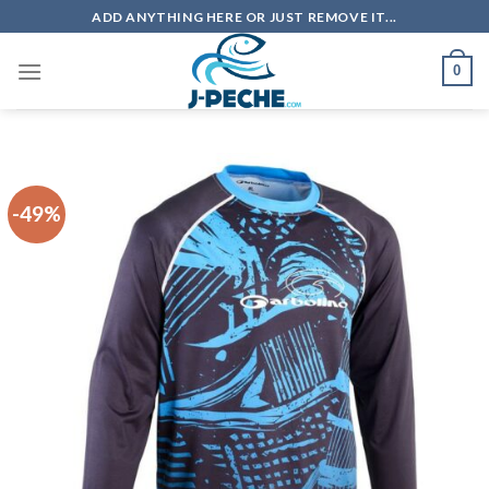
Skip
ADD ANYTHING HERE OR JUST REMOVE IT...
to
content
0
-49%