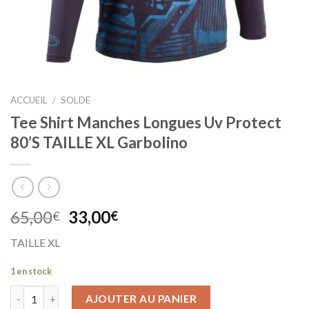
ACCUEIL
/
SOLDE
Tee Shirt Manches Longues Uv Protect
80’S TAILLE XL Garbolino
Le
Le
65,00
33,00
€
€
prix
prix
TAILLE XL
initial
actuel
était :
est :
1 en stock
65,00€.
33,00€.
AJOUTER AU PANIER