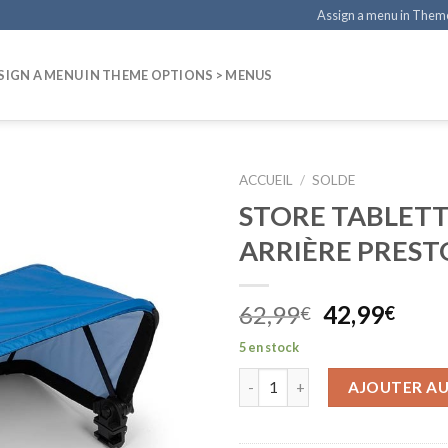
Assign a menu in Them
SIGN A MENU IN THEME OPTIONS > MENUS
ACCUEIL
/
SOLDE
STORE TABLET
ARRIÈRE PRES
Le
Le
62,99
42,99
€
€
prix
prix
5 en stock
initial
actu
était :
est :
AJOUTER AU
62,99€.
42,9