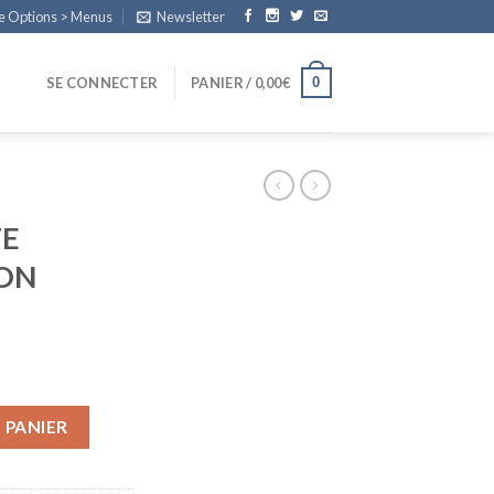
e Options > Menus
Newsletter
0
SE CONNECTER
PANIER /
0,00
€
TE
TON
el
 PANIER
9€.