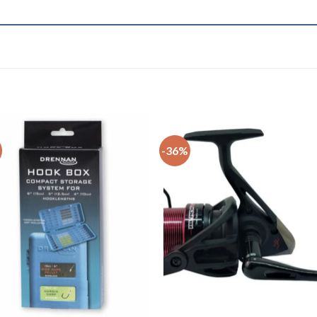
-36%
+