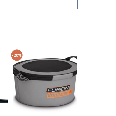
-20%
+