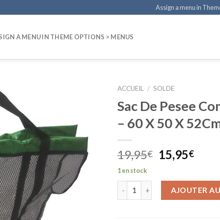
Assign a menu in Them
SIGN A MENU IN THEME OPTIONS > MENUS
ACCUEIL
/
SOLDE
Sac De Pesee Co
– 60 X 50 X 52C
Le
Le
19,95
15,95
€
€
prix
prix
1 en stock
initial
actu
était :
est :
AJOUTER AU
19,95€.
15,9