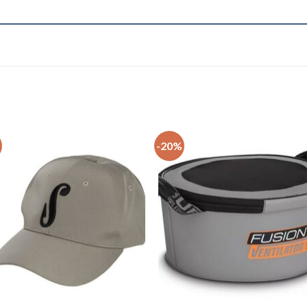
-20%
+