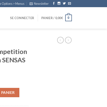
e Options > Menus
Newsletter
0
SE CONNECTER
PANIER /
0,00
€
mpetition
m SENSAS
el
 PANIER
5€.