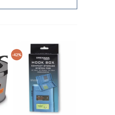
-42%
+