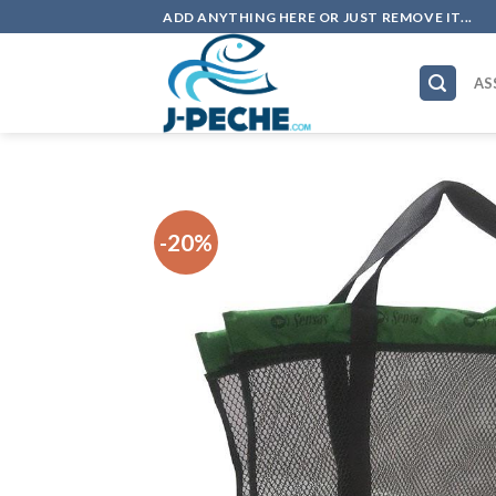
Skip
ADD ANYTHING HERE OR JUST REMOVE IT...
to
content
AS
-20%