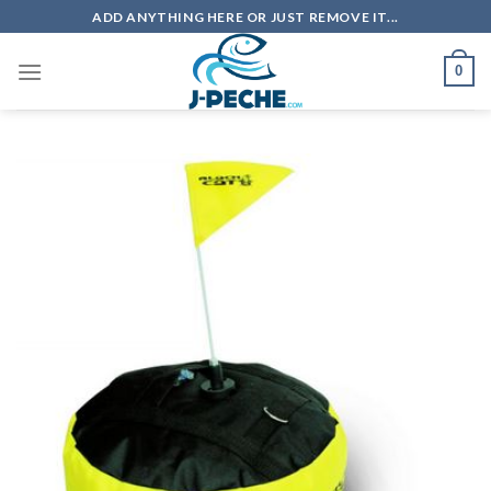
Skip
ADD ANYTHING HERE OR JUST REMOVE IT...
to
content
0