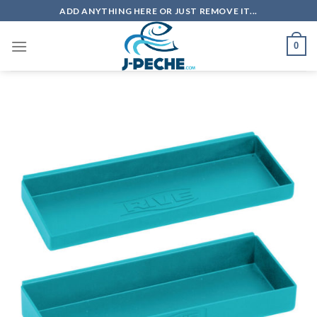
Skip
ADD ANYTHING HERE OR JUST REMOVE IT...
to
content
0