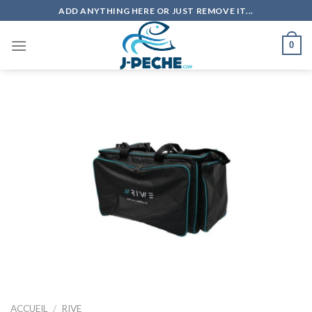
Skip
ADD ANYTHING HERE OR JUST REMOVE IT...
to
content
0
ACCUEIL
/
RIVE