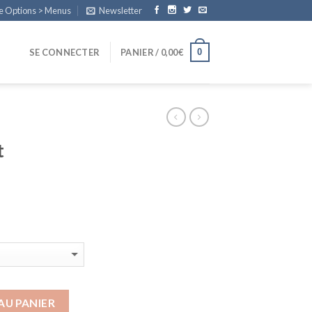
e Options > Menus
Newsletter
0
SE CONNECTER
PANIER /
0,00
€
t
AU PANIER