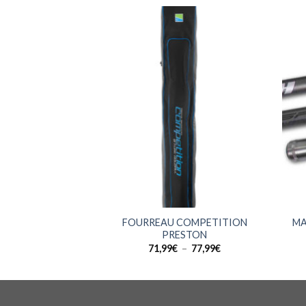
+
+
FOURREAU COMPETITION
MA
PRESTON
Plage
71,99
€
–
77,99
€
de
prix :
71,99€
à
77,99€