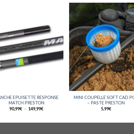
+
NCHE EPUISETTE RESPONSE
MINI COUPELLE SOFT CAD P
MATCH PRESTON
– PASTE PRESTON
Plage
90,99
€
–
149,99
€
5,99
€
de
prix :
90,99€
à
149,99€