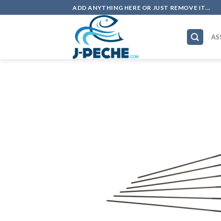
Skip
ADD ANYTHING HERE OR JUST REMOVE IT...
to
content
AS