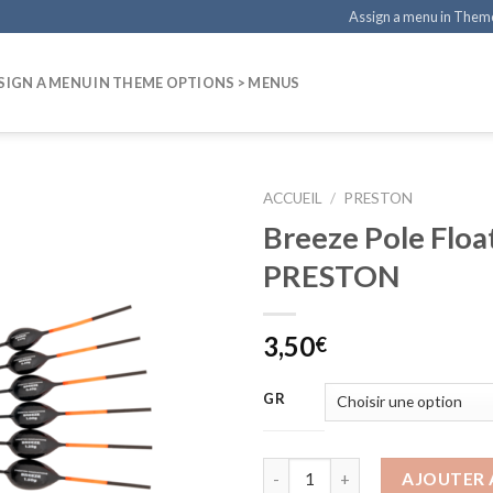
Assign a menu in Them
SIGN A MENU IN THEME OPTIONS > MENUS
ACCUEIL
/
PRESTON
Breeze Pole Floa
PRESTON
3,50
€
GR
AJOUTER 