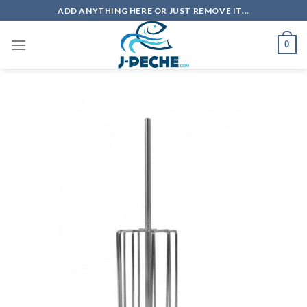
Skip
ADD ANYTHING HERE OR JUST REMOVE IT...
to
content
0