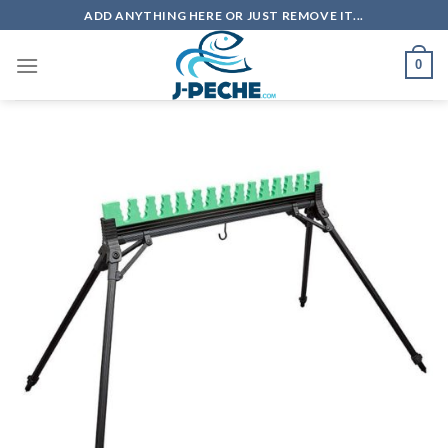
Skip
ADD ANYTHING HERE OR JUST REMOVE IT...
to
content
0