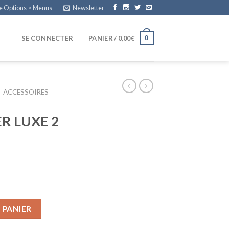
e Options > Menus
Newsletter
0
SE CONNECTER
PANIER /
0,00
€
ACCESSOIRES
R LUXE 2
 PANIER