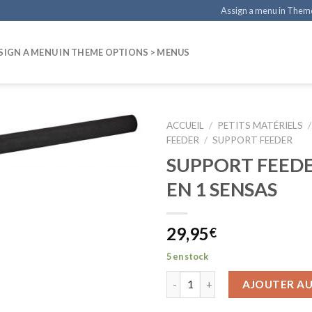
Assign a menu in Them
SIGN A MENU IN THEME OPTIONS > MENUS
ACCUEIL
/
PETITS MATÉRIELS
/
FEEDER
/
SUPPORT FEEDER
SUPPORT FEEDE
EN 1 SENSAS
29,95
€
5 en stock
AJOUTER AU