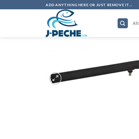
Skip
ADD ANYTHING HERE OR JUST REMOVE IT...
to
content
AS