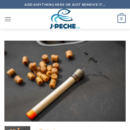
Skip
ADD ANYTHING HERE OR JUST REMOVE IT...
to
content
0