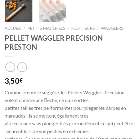
ACCUEIL
/
PETITS MATÉRIELS
/
FLOTTEURS
/
WAGGLERS
PELLET WAGGLER PRECISION
PRESTON
3,50
€
Comme le nom le suggère, les Pellets Wagglers Precision
volent comme une èche, ce qui rend les
petites tailles très performantes pour pieger les carpes en
maraudes. Ils se mettent également très
vite en place sans plonger très profondément ce qui peut être
récurent lors de vos pêches en extrèmes
surfaces. Conçus avec un corps en balsa de 10mm et pourvus