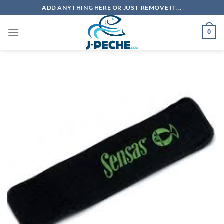
Skip
ADD ANYTHING HERE OR JUST REMOVE IT...
to
content
0