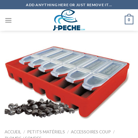
Skip
ADD ANYTHING HERE OR JUST REMOVE IT...
to
content
0
ACCUEIL
/
PETITS MATÉRIELS
/
ACCESSOIRES COUP
/