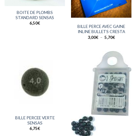
BOITE DE PLOMBS
STANDARD SENSAS
6,50
€
BILLE PERCE AVEC GAINE
INLINE BULLETS CRESTA
Plage
3,00
€
–
5,70
€
de
prix :
3,00€
à
5,70€
BILLE PERCEE VERTE
SENSAS
6,75
€