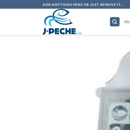
Skip
ADD ANYTHING HERE OR JUST REMOVE IT...
to
content
AS