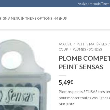
Assign a menu in Them
SIGN A MENU IN THEME OPTIONS > MENUS
ACCUEIL
/
PETITS MATÉRIELS
/
COUP
/
PLOMBS / SONDES
PLOMB COMPET
PEINT SENSAS
5,49
€
Plombs peints SENSAS très ten
pour monter toutes vos lignes e
plus juste.