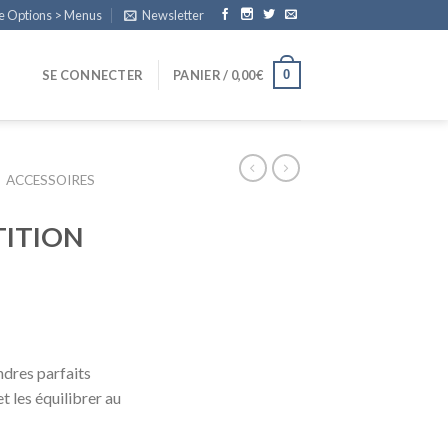
e Options > Menus
Newsletter
0
SE CONNECTER
PANIER /
0,00
€
ACCESSOIRES
ITION
dres parfaits
t les équilibrer au