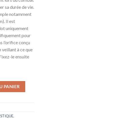
r sa durée de vie.
simple notamment
. Il est
slot uniquement
écifiquement pour
ns l’orifice conçu
 veillant à ce que
 Fixez-le ensuite
U PANIER
STIQUE
,