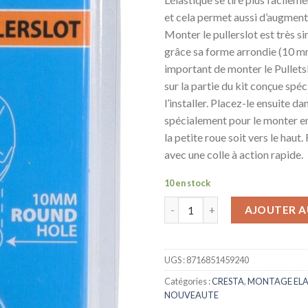
et cela permet aussi d’augmente
Monter le pullerslot est très 
grâce sa forme arrondie (10 mm)
important de monter le Pullet
sur la partie du kit conçue sp
l’installer. Placez-le ensuite da
spécialement pour le monter en
la petite roue soit vers le haut.
avec une colle à action rapide.
10 en stock
AJOUTER A
UGS :
8716851459240
Catégories :
CRESTA
,
MONTAGE ELA
NOUVEAUTE