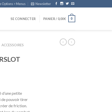
e Options > Menus
Newsletter
0
SE CONNECTER
PANIER /
0,00
€
ACCESSOIRES
RSLOT
é d’une petite
 de pouvoir tirer
créer de friction.
ment lors du combat