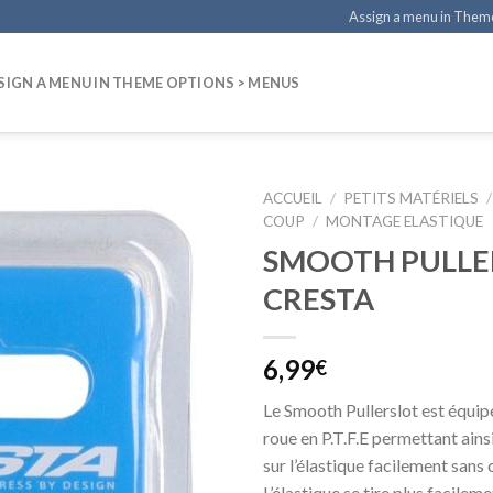
Assign a menu in Them
SIGN A MENU IN THEME OPTIONS > MENUS
ACCUEIL
/
PETITS MATÉRIELS
/
COUP
/
MONTAGE ELASTIQUE
SMOOTH PULLE
CRESTA
6,99
€
Le Smooth Pullerslot est équip
roue en P.T.F.E permettant ainsi
sur l’élastique facilement sans 
L’élastique se tire plus facile