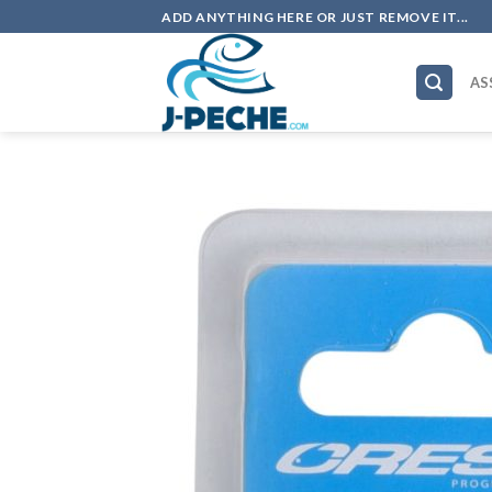
Skip
ADD ANYTHING HERE OR JUST REMOVE IT...
to
content
AS