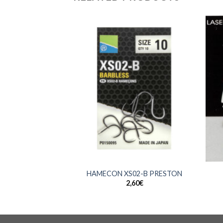
+
+
HAMECON XS02-B PRESTON
2,60
€