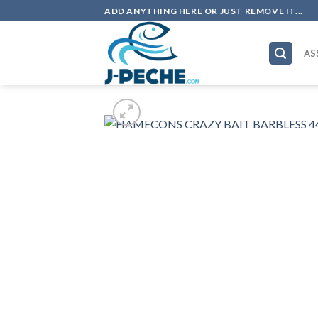
Skip
ADD ANYTHING HERE OR JUST REMOVE IT...
to
content
AS