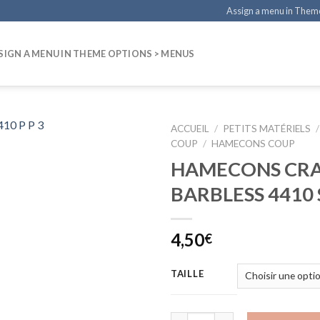
Assign a menu in Them
SIGN A MENU IN THEME OPTIONS > MENUS
ACCUEIL
/
PETITS MATÉRIELS
/
COUP
/
HAMECONS COUP
HAMECONS CRA
BARBLESS 4410
4,50
€
TAILLE