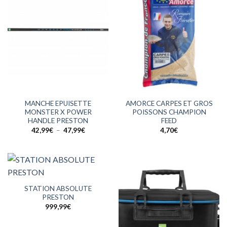
MANCHE EPUISETTE
AMORCE CARPES ET GROS
MONSTER X POWER
POISSONS CHAMPION
HANDLE PRESTON
FEED
Plage
42,99
€
–
47,99
€
4,70
€
de
prix :
42,99€
à
47,99€
STATION ABSOLUTE
PRESTON
999,99
€