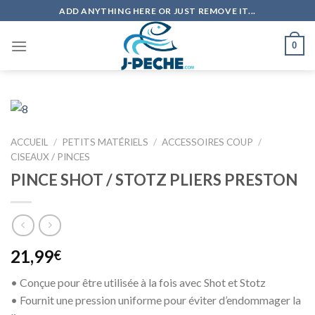
Skip
ADD ANYTHING HERE OR JUST REMOVE IT...
to
content
0
ACCUEIL
/
PETITS MATÉRIELS
/
ACCESSOIRES COUP
/
CISEAUX / PINCES
PINCE SHOT / STOTZ PLIERS PRESTON
21,99
€
• Conçue pour être utilisée à la fois avec Shot et Stotz
• Fournit une pression uniforme pour éviter d’endommager la