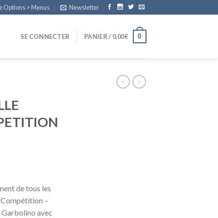
e Options > Menus
Newsletter
0
SE CONNECTER
PANIER /
0,00
€
LLE
ETITION
ment de tous les
 Compétition –
 Garbolino avec