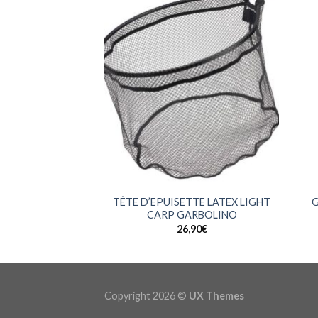
+
+
TÊTE D’EPUISETTE LATEX LIGHT
G
CARP GARBOLINO
26,90
€
Copyright 2026 ©
UX Themes