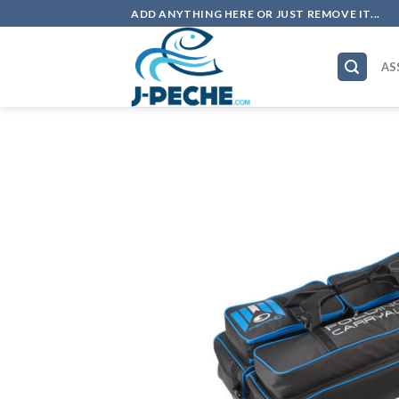
Skip
ADD ANYTHING HERE OR JUST REMOVE IT...
to
content
AS