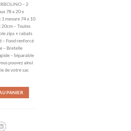
GARBOLINO – 2
x 78 x 20 x
t 1 mesure 74 x 10
 x 20cm – Toutes
ble zips + rabats
é – Fond renforcé
 – Bretelle
rapide – Séparable
 vous pouvez ainsi
ie de votre sac
AU PANIER