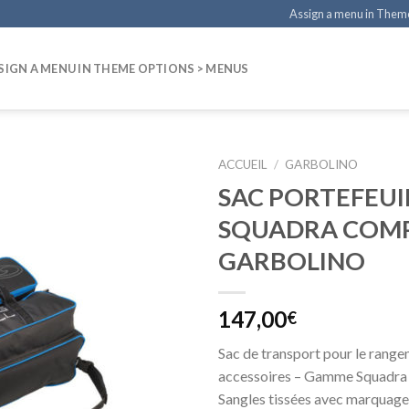
Assign a menu in Them
SIGN A MENU IN THEME OPTIONS > MENUS
ACCUEIL
/
GARBOLINO
SAC PORTEFEUI
SQUADRA COMP
GARBOLINO
147,00
€
Sac de transport pour le range
accessoires – Gamme Squadra
Sangles tissées avec marquage