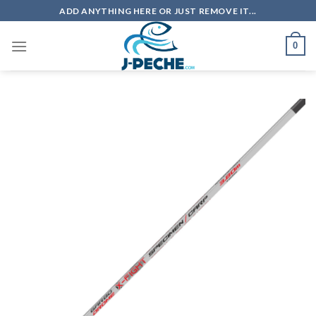
Skip
ADD ANYTHING HERE OR JUST REMOVE IT...
to
content
0