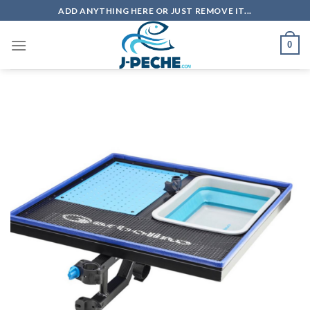
Skip
ADD ANYTHING HERE OR JUST REMOVE IT...
to
content
0