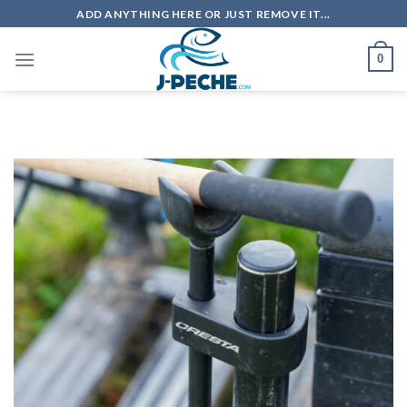
Skip
ADD ANYTHING HERE OR JUST REMOVE IT...
to
content
0