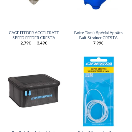
CAGE FEEDER ACCELERATE
Boite Tamis Spécial Appâts
SPEED FEEDER CRESTA
Bait Strainer CRESTA
Plage
2,79
€
–
3,49
€
7,99
€
de
prix :
2,79€
à
3,49€