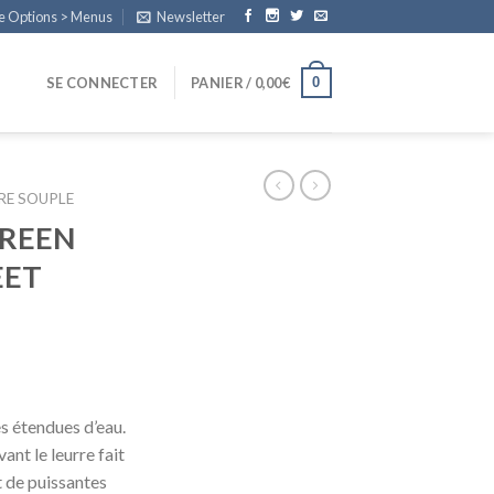
e Options > Menus
Newsletter
0
SE CONNECTER
PANIER /
0,00
€
RE SOUPLE
GREEN
EET
s étendues d’eau.
ant le leurre fait
 de puissantes