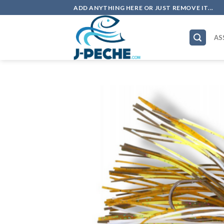
Skip
ADD ANYTHING HERE OR JUST REMOVE IT...
to
content
AS