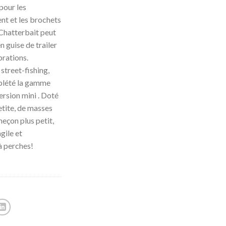
pour les
ent et les brochets
 Chatterbait peut
n guise de trailer
brations.
street-fishing,
plété la gamme
ersion mini . Doté
etite, de masses
meçon plus petit,
gile et
 à perches!