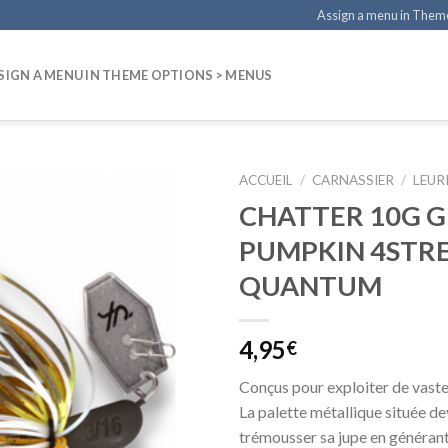
Assign a menu in Them
SIGN A MENU IN THEME OPTIONS > MENUS
ACCUEIL
/
CARNASSIER
/
LEUR
CHATTER 10G 
PUMPKIN 4STR
QUANTUM
4,95
€
Conçus pour exploiter de vaste
La palette métallique située dev
trémousser sa jupe en générant