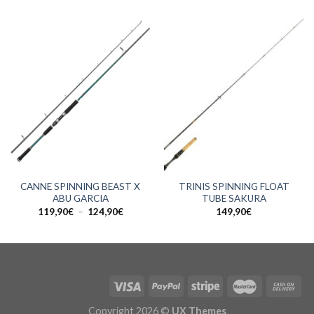
CANNE SPINNING BEAST X
TRINIS SPINNING FLOAT
ABU GARCIA
TUBE SAKURA
Plage
119,90
€
–
124,90
€
149,90
€
de
prix :
119,90€
à
124,90€
Copyright 2026 ©
UX Themes