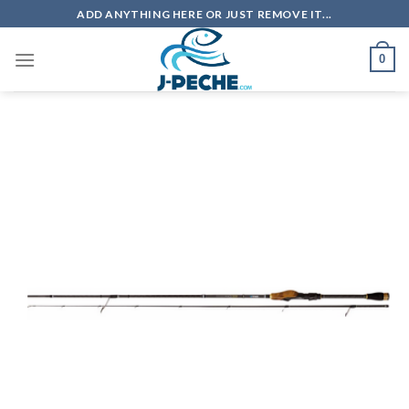
Skip
ADD ANYTHING HERE OR JUST REMOVE IT...
to
content
0