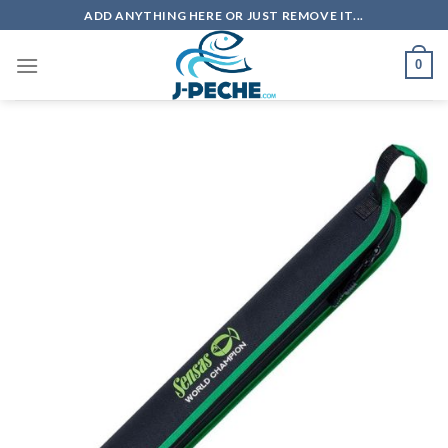
Skip
ADD ANYTHING HERE OR JUST REMOVE IT...
to
content
0