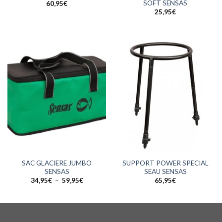
SOFT SENSAS
60,95
€
25,95
€
SAC GLACIERE JUMBO
SUPPORT POWER SPECIAL
SENSAS
SEAU SENSAS
Plage
34,95
€
–
59,95
€
65,95
€
de
prix :
34,95€
à
59,95€