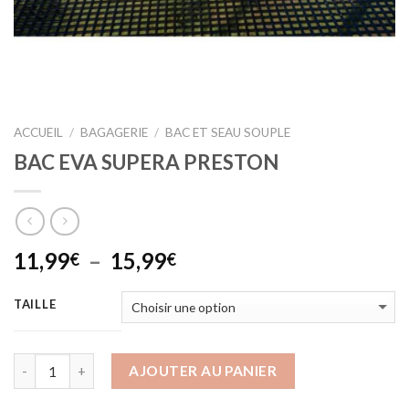
ACCUEIL
/
BAGAGERIE
/
BAC ET SEAU SOUPLE
BAC EVA SUPERA PRESTON
Plage
11,99
–
15,99
€
€
de
prix :
TAILLE
11,99€
à
15,99€
AJOUTER AU PANIER