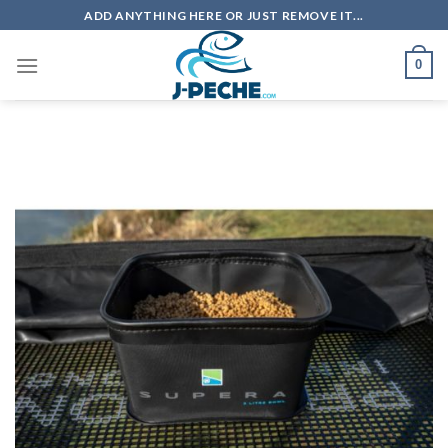
Skip
ADD ANYTHING HERE OR JUST REMOVE IT...
to
content
0