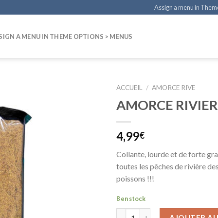
Assign a menu in Them
SIGN A MENU IN THEME OPTIONS > MENUS
ACCUEIL
/
AMORCE RIVE
AMORCE RIVIER
4,99
€
Collante, lourde et de forte gr
toutes les pêches de rivière de
poissons !!!
8 en stock
AJOUTER AU