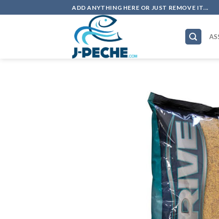
Skip
ADD ANYTHING HERE OR JUST REMOVE IT...
to
content
AS