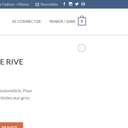
e Options > Menus
Newsletter
0
SE CONNECTER
PANIER /
0,00
€
E RIVE
anulométrie. Pour
stinées aux gros
 PANIER