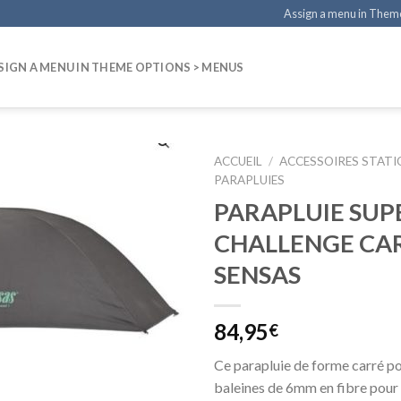
Assign a menu in Them
SIGN A MENU IN THEME OPTIONS > MENUS
ACCUEIL
/
ACCESSOIRES STAT
PARAPLUIES
PARAPLUIE SUP
CHALLENGE CAR
SENSAS
84,95
€
Ce parapluie de forme carré p
baleines de 6mm en fibre pour 