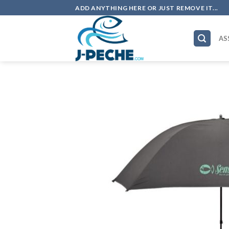
Skip
ADD ANYTHING HERE OR JUST REMOVE IT...
to
content
AS