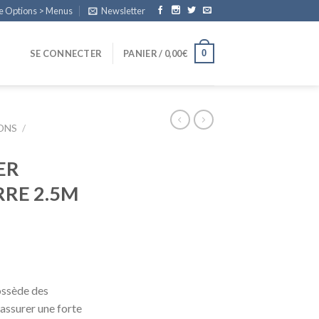
e Options > Menus
Newsletter
0
SE CONNECTER
PANIER /
0,00
€
IONS
/
ER
RE 2.5M
ossède des
assurer une forte