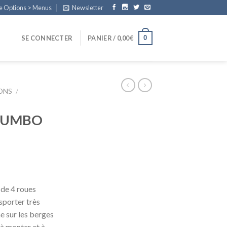
e Options > Menus
Newsletter
0
SE CONNECTER
PANIER /
0,00
€
IONS
/
 JUMBO
 de 4 roues
sporter très
e sur les berges
 à monter et à