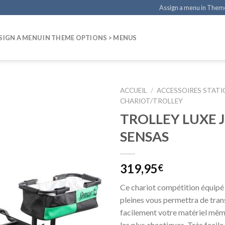
Assign a menu in Them
SIGN A MENU IN THEME OPTIONS > MENUS
ACCUEIL
/
ACCESSOIRES STAT
CHARIOT/TROLLEY
TROLLEY LUXE
SENSAS
319,95
€
Ce chariot compétition équipé
pleines vous permettra de tran
facilement votre matériel mêm
les plus chaotiques. Très facile