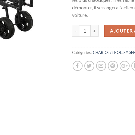
démonter, il se rangera facile
voiture.
AJOUTER 
Catégories :
CHARIOT/TROLLEY
,
SE