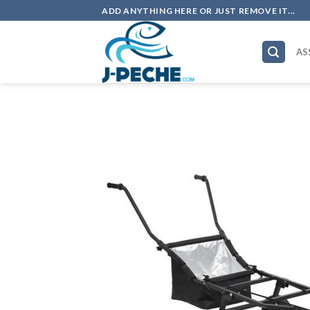
Skip
ADD ANYTHING HERE OR JUST REMOVE IT...
to
content
AS