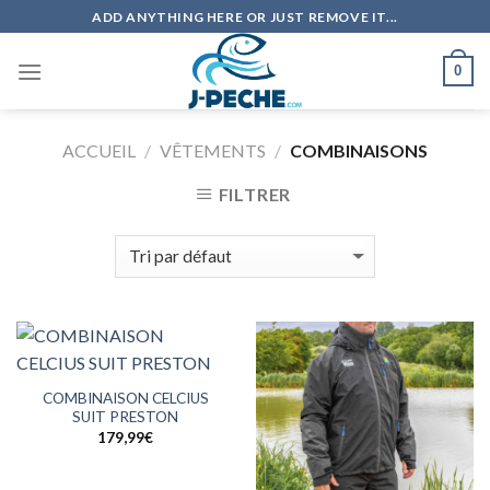
Skip
ADD ANYTHING HERE OR JUST REMOVE IT...
to
content
0
ACCUEIL
/
VÊTEMENTS
/
COMBINAISONS
FILTRER
COMBINAISON CELCIUS
SUIT PRESTON
179,99
€