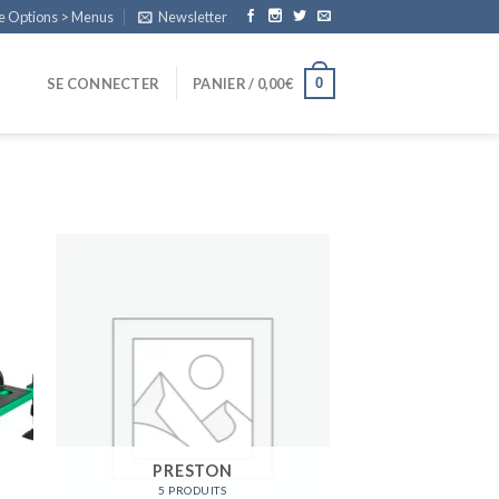
e Options > Menus
Newsletter
0
SE CONNECTER
PANIER /
0,00
€
PRESTON
5 PRODUITS