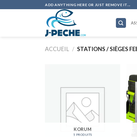
Skip
ADD ANYTHING HERE OR JUST REMOVE IT...
to
content
AS
ACCUEIL
/
STATIONS / SIÈGES F
KORUM
5 PRODUITS