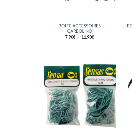
+
+
BOITE ACCESSOIRES
B
GARBOLINO
Plage
7,90
€
–
11,90
€
de
prix :
7,90€
à
11,90€