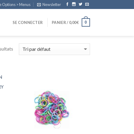
e Options > Menus
Newsletter
0
SE CONNECTER
PANIER /
0,00
€
sultats
RY