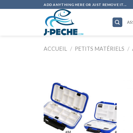
Skip
ADD ANYTHING HERE OR JUST REMOVE IT...
to
content
AS
ACCUEIL
/
PETITS MATÉRIELS
/