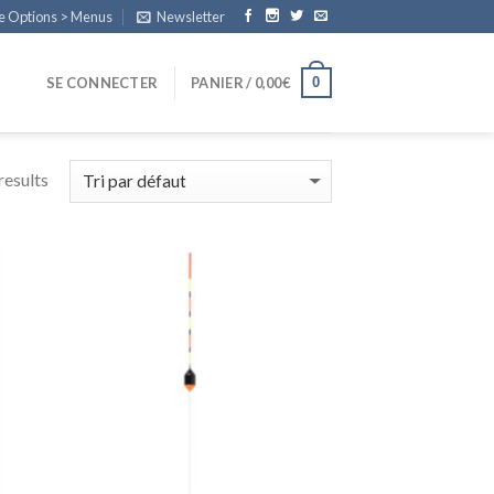
e Options > Menus
Newsletter
0
SE CONNECTER
PANIER /
0,00
€
results