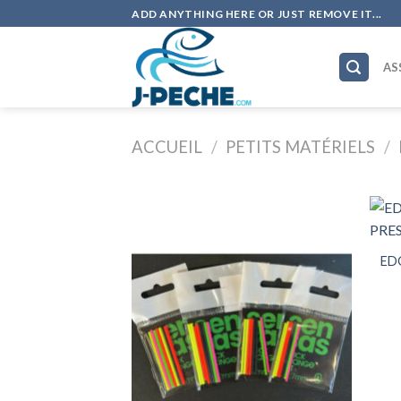
Skip
ADD ANYTHING HERE OR JUST REMOVE IT...
to
content
AS
ACCUEIL
/
PETITS MATÉRIELS
/
+
ED