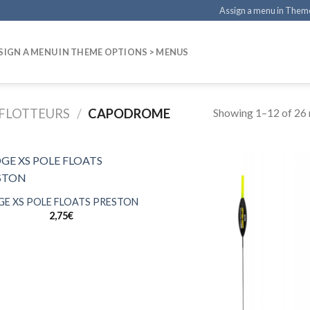
Assign a menu in Them
SIGN A MENU IN THEME OPTIONS > MENUS
Showing 1–12 of 26 
FLOTTEURS
/
CAPODROME
GE XS POLE FLOATS PRESTON
2,75
€