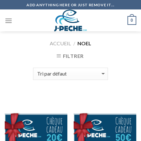
Skip
ADD ANYTHING HERE OR JUST REMOVE IT...
to
content
0
ACCUEIL
/
NOEL
FILTRER