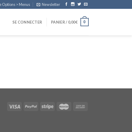
e Options > Menus
Newsletter
0
SE CONNECTER
PANIER /
0,00
€