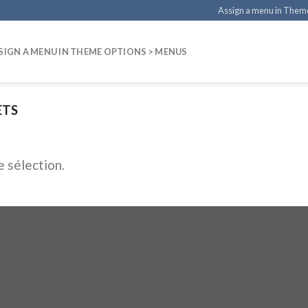
Assign a menu in Them
SIGN A MENU IN THEME OPTIONS > MENUS
ETS
 sélection.