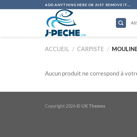
Skip
ADD ANYTHING HERE OR JUST REMOVE IT...
to
content
AS
ACCUEIL
/
CARPISTE
/
MOULIN
Aucun produit ne correspond à votre
Copyright 2026 ©
UX Themes