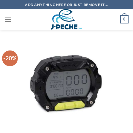
Skip
ADD ANYTHING HERE OR JUST REMOVE IT...
to
content
0
-20%