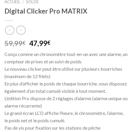
ACCUEIL
/
SOLDE
Digital Clicker Pro MATRIX
Le
Le
59,99
47,99
€
€
prix
prix
Conçu comme un chronomètre tout-en-un avec une alarme, un
initial
actuel
compteur de prises et un suivi de poids
était :
est :
Le nouveau clicker peut être utilisé sur plusieurs bourriches
59,99€.
47,99€.
(maximum de 12 filets)
En plus d’afficher le poids de chaque bourriche, vous disposez
également d’un total cumulé visible à tout moment.
L’édition Pro dispose de 2 réglages d’alarme (alarme unique ou
alarme récurrente)
Le grand écran LCD affiche l’heure, le chronomètre, l’alarme,
le poids net et le poids cumulé.
Pas de vis pour fixation sur les stations de pêche