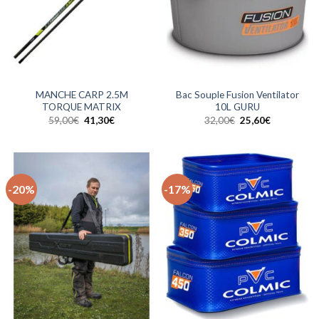
MANCHE CARP 2.5M
Bac Souple Fusion Ventilator
TORQUE MATRIX
10L GURU
Le
Le
Le
Le
59,00
€
41,30
€
32,00
€
25,60
€
prix
prix
prix
prix
initial
actuel
initial
actuel
était :
est :
était :
est :
59,00€.
41,30€.
32,00€.
25,60€.
-20%
-17%